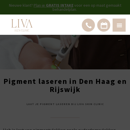
Nieuwe klant?
Plan je
GRATIS INTAKE
voor een op maat gemaakt
behandelplan.
Pigment laseren in Den Haag en
Rijswijk
LAAT JE PIGMENT LASEREN BIJ LIVA SKIN CLINIC