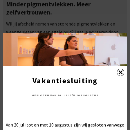
Minder pigmentvlekken. Meer
zelfvertrouwen.
Wil jij afscheid nemen van storende pigmentvlekken en
weer genieten van een egale huid? Laat je adviseren door
onze huidtherapeut en ontdek hoe een laserbehandeling
jouw pigmentvlekken kan verwijderen. We helpen je graag
met een persoonlijk behandelplan én zichtbare resultaten.
PLAN JE GRATIS INTAKE
Vakantiesluiting
Boek direct
GESLOTEN VAN 20 JULI T/M 10 AUGUSTUS
BEKIJK MEER HUID- EN LASERBEHANDELINGEN
Van 20 juli tot en met 10 augustus zijn wij gesloten vanwege