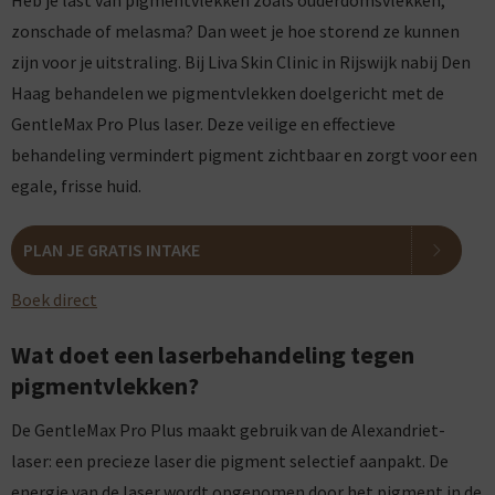
Heb je last van pigmentvlekken zoals ouderdomsvlekken,
zonschade of melasma? Dan weet je hoe storend ze kunnen
zijn voor je uitstraling. Bij Liva Skin Clinic in Rijswijk nabij Den
Haag behandelen we pigmentvlekken doelgericht met de
GentleMax Pro Plus laser. Deze veilige en effectieve
behandeling vermindert pigment zichtbaar en zorgt voor een
egale, frisse huid.
PLAN JE GRATIS INTAKE
Boek direct
Wat doet een laserbehandeling tegen
pigmentvlekken?
De GentleMax Pro Plus maakt gebruik van de Alexandriet-
laser: een precieze laser die pigment selectief aanpakt. De
energie van de laser wordt opgenomen door het pigment in de