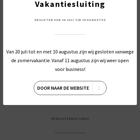
Vakantiesluiting
Persoonlijk advies voor jouw huid
GESLOTEN VAN 20 JULI T/M 10 AUGUSTUS
Wil je jouw couperose verminderen en werken aan een
rustigere huid?
Plan een gratis intake bij Liva Skin Clinic in Rijswijk en
Van 20 juli tot en met 10 augustus zijn wij gesloten vanwege
ontvang persoonlijk advies afgestemd op jouw huid.
de zomervakantie. Vanaf 11 augustus zijn wij weer open
voor business!
PLAN JE GRATIS INTAKE
Boek direct
DOOR NAAR DE WEBSITE
GERELATEERDE LINKS