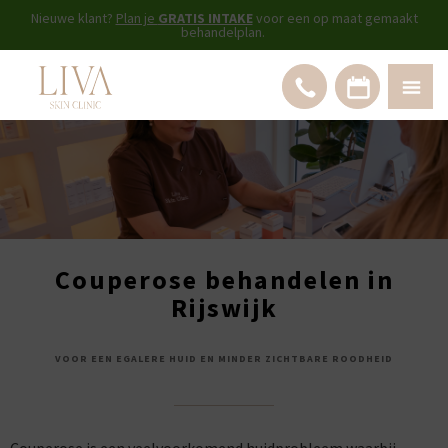
Nieuwe klant?
Plan je
GRATIS INTAKE
voor een op maat gemaakt
behandelplan.
Couperose behandelen in
Rijswijk
VOOR EEN EGALERE HUID EN MINDER ZICHTBARE ROODHEID