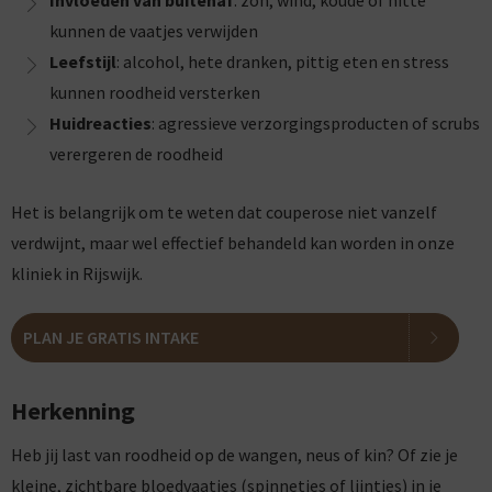
Invloeden van buitenaf
: zon, wind, koude of hitte
kunnen de vaatjes verwijden
Leefstijl
: alcohol, hete dranken, pittig eten en stress
kunnen roodheid versterken
Huidreacties
: agressieve verzorgingsproducten of scrubs
verergeren de roodheid
Het is belangrijk om te weten dat couperose niet vanzelf
verdwijnt, maar wel effectief behandeld kan worden in onze
kliniek in Rijswijk.
PLAN JE GRATIS INTAKE
Herkenning
Heb jij last van roodheid op de wangen, neus of kin? Of zie je
kleine, zichtbare bloedvaatjes (spinnetjes of lijntjes) in je