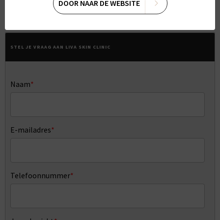
HUIDBEHANDELINGEN
DOOR NAAR DE WEBSITE
STEL JE VRAAG AAN LIVA SKIN CLINIC
Naam
*
E-mailadres
*
Telefoonnummer
*