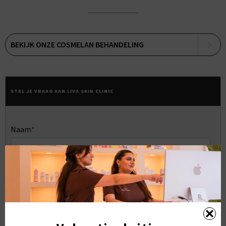
BEKIJK ONZE COSMELAN BEHANDELING
STEL JE VRAAG AAN LIVA SKIN CLINIC
Naam
*
E-mailadres
*
Telefoonnummer
*