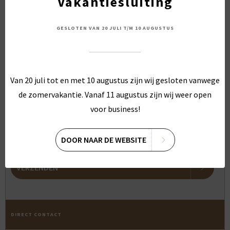
Vakantiesluiting
GESLOTEN VAN 20 JULI T/M 10 AUGUSTUS
Jouw bericht
*
Van 20 juli tot en met 10 augustus zijn wij gesloten vanwege
de zomervakantie. Vanaf 11 augustus zijn wij weer open
voor business!
DOOR NAAR DE WEBSITE
VERZENDEN
DIRECT CONTACT