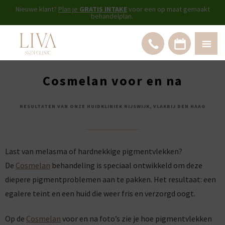
Nieuwe klant?
Plan je
GRATIS INTAKE
voor een op maat gemaakt
behandelplan.
Cosmelan voor en na
RESULTATEN VAN ONZE HUIDKLINIEK RIJSWIJK, VLAKBIJ DEN HAAG
Last van melasma of hardnekkige pigmentvlekken?
De
Cosmelan
behandeling is speciaal ontwikkeld om deze
diepere pigmentproblemen aan te pakken. Het resultaat: een
egalere teint en een huid die weer fris en verzorgd oogt.
Op de
Cosmelan
voor en na foto’s zie je hoe pigmentvlekken